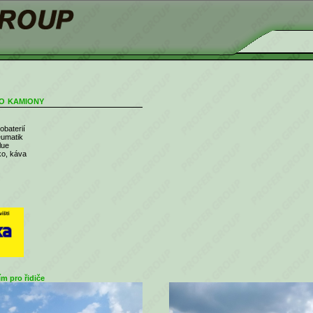
o kamiony
obaterií
eumatik
lue
ko, káva
m pro řidiče