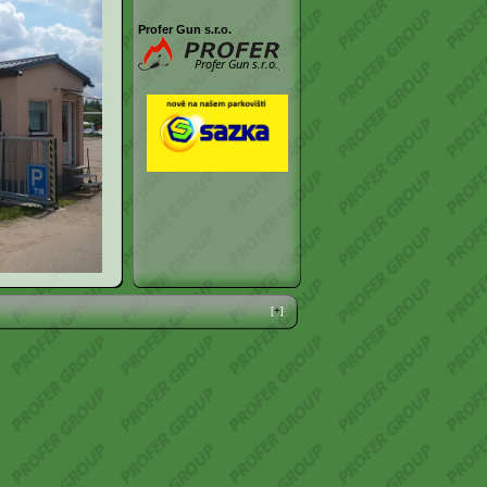
Profer Gun s.r.o.
[
+
]