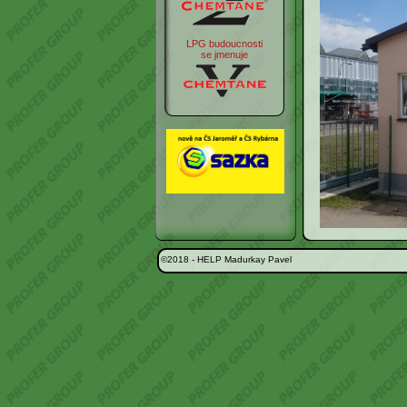
LPG budoucnosti
se jmenuje
©2018 -
HELP Madurkay Pavel