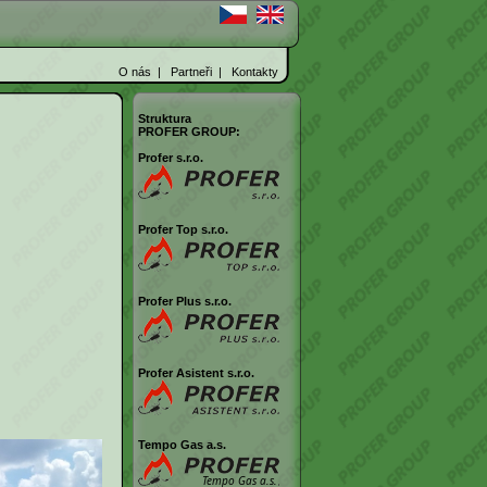
O nás
|
Partneři
|
Kontakty
Struktura
PROFER GROUP:
Profer s.r.o.
Profer Top s.r.o.
Profer Plus s.r.o.
Profer Asistent s.r.o.
Tempo Gas a.s.