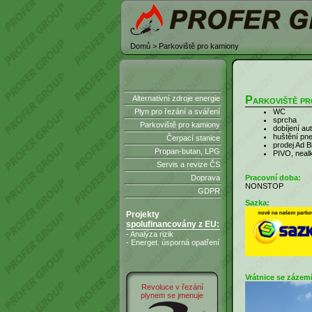
Domů
>
Parkoviště pro kamiony
Parkoviště pr
Alternativní zdroje energie
WC
Plyn pro řezání a sváření
sprcha
Parkoviště pro kamiony
dobíjení aut
huštění pn
Čerpací stanice
prodej Ad B
Propan-butan, LPG
PIVO, neal
Servis a revize ČS
Pracovní doba:
Doprava
NONSTOP
GDPR
Sazka:
Projekty
spolufinancovány z EU:
- Analýza rizik
- Energet. úsporná opatření
Vrátnice se zázemí
Revoluce v řezání
plynem se jmenuje